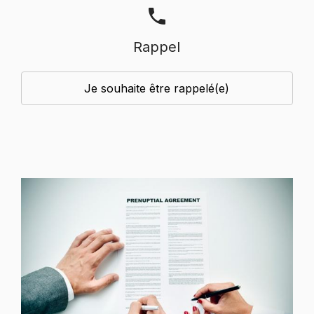
phone
Rappel
Je souhaite être rappelé(e)