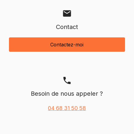
mail
Contact
Contactez-moi
phone
Besoin de nous appeler ?
04 68 31 50 58