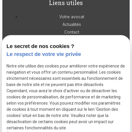
Liens utiles
Votre avocat
Actualités
Contact
Droit de la famille
Le secret de nos cookies ?
Droit civil
Le respect de votre vie privée
Droit pénal
Notre site utilise des cookies pour améliorer votre expérience de
Liens utiles
navigation et vous offrir un contenu personnalisé. Les cookies
strictement nécessaires sont essentiels au fonctionnement de
base de notre site et ne peuvent pas être désactivés.
Plan du site
Cependant, vous avez le choix d'activer ou de désactiver les
cookies de personnalisation, de performance et de marketing
Mentions légales
selon vos préférences. Vous pouvez modifier vos paramètres
de cookies à tout moment en cliquant sur le lien 'Gestion des
Politique de confidentialité
cookies' situé en bas de notre site. Veuillez noter que la
désactivation de certains cookies peut avoir un impact sur
Gestion des cookies
certaines fonctionnalités du site.