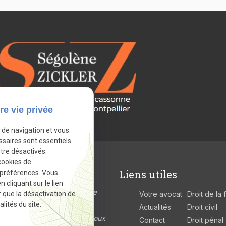
re vie privée
e de navigation et vous
ssaires sont essentiels
tre désactivés.
cookies de
ordonnées
Liens utiles
 préférences. Vous
cliquant sur le lien
n Jaurès
11000 Carcassonne
r que la désactivation de
Votre avocat
Droit de la 
lités du site.
Actualités
Droit civil
econdaire :
Charles de Gaulle
11300 Limoux
Contact
Droit pénal