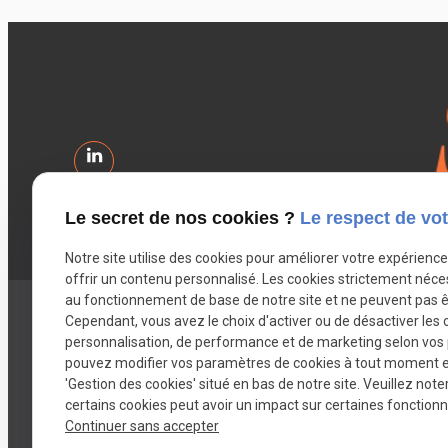
Le secret de nos cookies ?
Le respect de vot
Notre site utilise des cookies pour améliorer votre expérienc
offrir un contenu personnalisé. Les cookies strictement néce
au fonctionnement de base de notre site et ne peuvent pas ê
Cependant, vous avez le choix d'activer ou de désactiver les 
Votre avocat
Mes co
personnalisation, de performance et de marketing selon vos
pouvez modifier vos paramètres de cookies à tout moment en 
Titulaire d'une Maîtrise en droit privé
46 Bd Jea
'Gestion des cookies' situé en bas de notre site. Veuillez note
mention droit des affaires, suivie d'un
certains cookies peut avoir un impact sur certaines fonctionna
Adresse s
Diplôme d'Etudes Supérieures
Continuer sans accepter
4 avenue 
Spécialisées (DESS) en Droit et Gestion