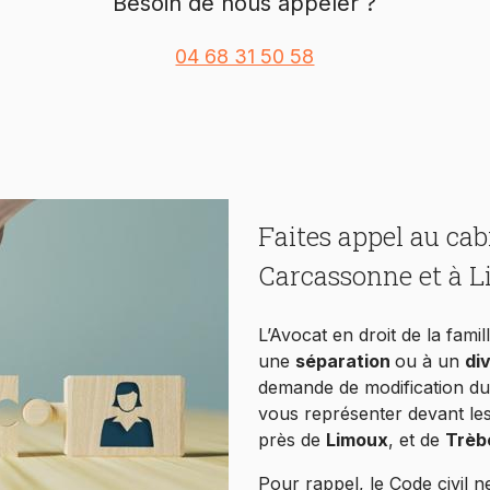
Besoin de nous appeler ?
04 68 31 50 58
Faites appel au ca
Carcassonne et à 
L’Avocat en droit de la famil
une
séparation
ou à un
di
demande de modification du
vous représenter devant le
près de
Limoux
, et de
Trèb
Pour rappel, le Code civil 