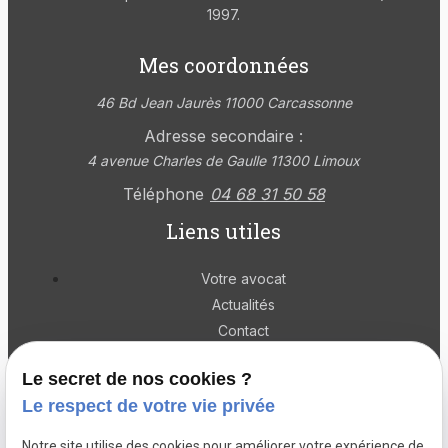
1997.
Mes coordonnées
46 Bd Jean Jaurès
11000 Carcassonne
Adresse secondaire :
4 avenue Charles de Gaulle
11300 Limoux
Téléphone
04 68 31 50 58
Liens utiles
Votre avocat
Actualités
Contact
Droit de la famille
Le secret de nos cookies ?
Droit civil
Le respect de votre vie privée
Droit pénal
Notre site utilise des cookies pour améliorer votre expérience de