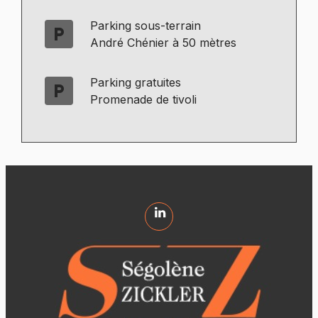
Parking sous-terrain
local_parking
André Chénier à 50 mètres
Parking gratuites
local_parking
Promenade de tivoli