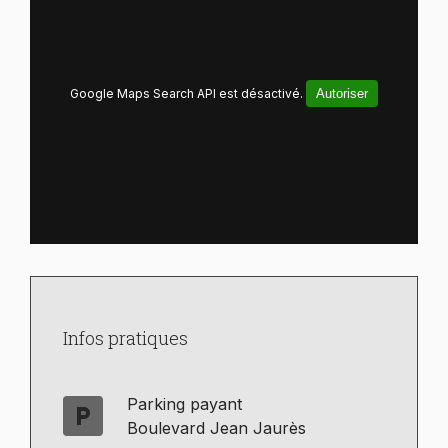
Google Maps Search API est désactivé.
Autoriser
Infos pratiques
Parking payant
local_parking
Boulevard Jean Jaurès