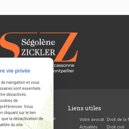
re vie privée
e de navigation et vous
ssaires sont essentiels
tre désactivés.
cookies de
ordonnées
Liens utiles
 préférences. Vous
cliquant sur le lien
n Jaurès
11000 Carcassonne
r que la désactivation de
Votre avocat
Droit de la 
lités du site.
Actualités
Droit civil
econdaire :