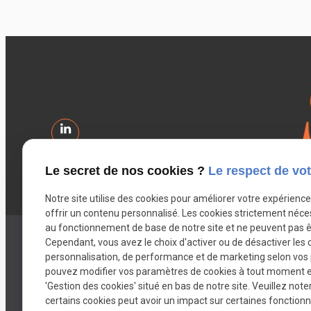
Le secret de nos cookies ?
Le respect de vot
Notre site utilise des cookies pour améliorer votre expérienc
offrir un contenu personnalisé. Les cookies strictement néce
au fonctionnement de base de notre site et ne peuvent pas ê
Cependant, vous avez le choix d'activer ou de désactiver les 
Votre avocat
Mes co
personnalisation, de performance et de marketing selon vos
pouvez modifier vos paramètres de cookies à tout moment en 
Titulaire d'une Maîtrise en droit privé
46 Bd Jea
'Gestion des cookies' situé en bas de notre site. Veuillez note
mention droit des affaires, suivie d'un
certains cookies peut avoir un impact sur certaines fonctionna
Adresse s