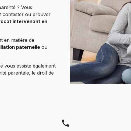
parenté ? Vous
z contester ou prouver
ocat intervenant en
.
ent en matière de
iliation paternelle
ou
lle vous assiste également
ité parentale, le droit de
phone