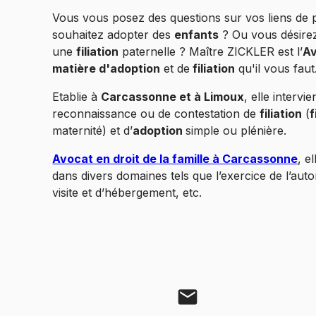
Vous vous posez des questions sur vos liens de 
souhaitez adopter des
enfants
? Ou vous désire
une
filiation
paternelle ? Maître ZICKLER est l’
Av
matière d'adoption
et de
filiation
qu'il vous faut
Etablie à
Carcassonne et à Limoux
, elle intervi
reconnaissance ou de contestation de
filiation
(
f
maternité) et d’
adoption
simple ou plénière.
Avocat en droit de la famille à Carcassonne
, e
dans divers domaines tels que l’exercice de l’autor
visite et d’hébergement, etc.
mail