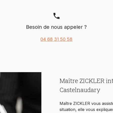
phone
Besoin de nous appeler ?
04 68 31 50 58
Maître ZICKLER int
Castelnaudary
Maître ZICKLER vous assiste
situation, elle vous explique