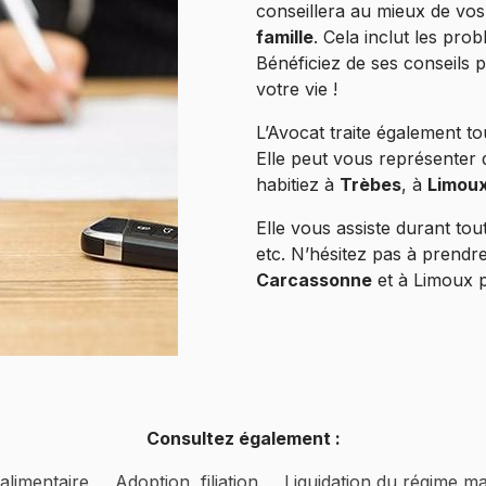
conseillera au mieux de vos 
famille
. Cela inclut les pr
Bénéficiez de ses conseils p
votre vie !
L’Avocat traite également tout
Elle peut vous représenter d
habitiez à
Trèbes
, à
Limou
Elle vous assiste durant tou
etc. N’hésitez pas à prendr
Carcassonne
et à Limoux
Consultez également :
alimentaire
Adoption, filiation
Liquidation du régime ma